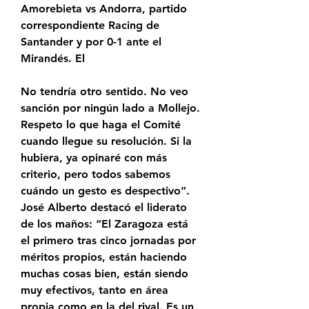
Amorebieta vs Andorra, partido 
correspondiente Racing de 
Santander y por 0-1 ante el 
Mirandés. El
No tendría otro sentido. No veo 
sanción por ningún lado a Mollejo. 
Respeto lo que haga el Comité 
cuando llegue su resolución. Si la 
hubiera, ya opinaré con más 
criterio, pero todos sabemos 
cuándo un gesto es despectivo”. 
José Alberto destacó el liderato 
de los maños: “El Zaragoza está 
el primero tras cinco jornadas por 
méritos propios, están haciendo 
muchas cosas bien, están siendo 
muy efectivos, tanto en área 
propia como en la del rival. Es un 