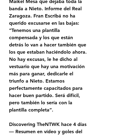
Maikel Mesa que dejaba toda la 
banda a Nieto. Informe del Real 
Zaragoza. Fran Escribá no ha 
querido excusarse en las bajas: 
“Tenemos una plantilla 
compensada y los que están 
detrás lo van a hacer también que 
los que estaban haciéndolo ahora. 
No hay excusas, le he dicho al 
vestuario que hay una motivación 
más para ganar, dedicarle el 
triunfo a Nieto. Estamos 
perfectamente capacitados para 
hacer buen partido. Será difícil, 
pero también lo sería con la 
plantilla completa”.
Discovering TheNTWK hace 4 días 
— Resumen en vídeo y goles del 