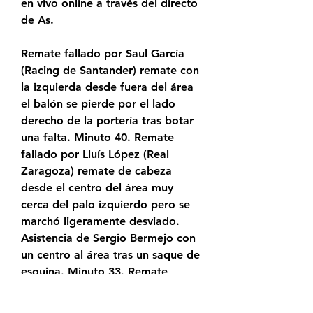
en vivo online a través del directo 
de As.
Remate fallado por Saul García 
(Racing de Santander) remate con 
la izquierda desde fuera del área 
el balón se pierde por el lado 
derecho de la portería tras botar 
una falta. Minuto 40. Remate 
fallado por Lluís López (Real 
Zaragoza) remate de cabeza 
desde el centro del área muy 
cerca del palo izquierdo pero se 
marchó ligeramente desviado. 
Asistencia de Sergio Bermejo con 
un centro al área tras un saque de 
esquina. Minuto 33. Remate 
parado bajo palos a rás de suelo. 
Iván Azón (Real Zaragoza) remate 