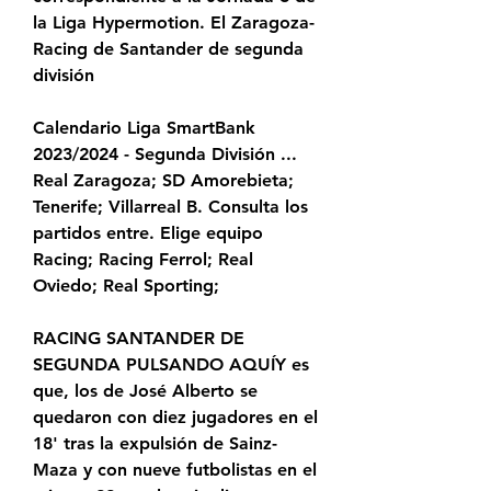
la Liga Hypermotion. El Zaragoza-
Racing de Santander de segunda 
división
Calendario Liga SmartBank 
2023/2024 - Segunda División ... 
Real Zaragoza; SD Amorebieta; 
Tenerife; Villarreal B. Consulta los 
partidos entre. Elige equipo 
Racing; Racing Ferrol; Real 
Oviedo; Real Sporting;
RACING SANTANDER DE 
SEGUNDA PULSANDO AQUÍY es 
que, los de José Alberto se 
quedaron con diez jugadores en el 
18' tras la expulsión de Sainz-
Maza y con nueve futbolistas en el 