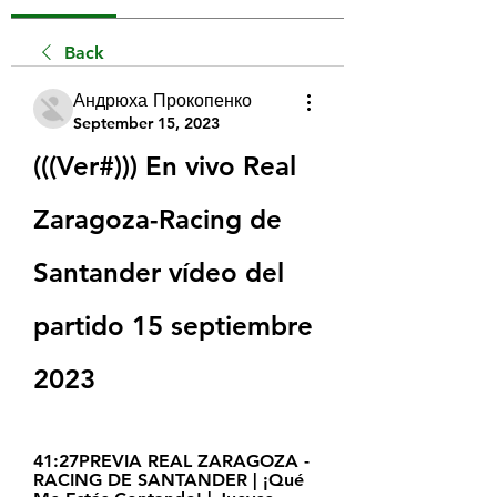
Back
Андрюха Прокопенко
September 15, 2023
(((Ver#))) En vivo Real 
Zaragoza-Racing de 
Santander vídeo del 
partido 15 septiembre 
2023
41:27PREVIA REAL ZARAGOZA - 
RACING DE SANTANDER | ¡Qué 