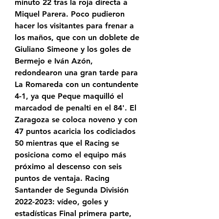
minuto 22 tras la roja directa a 
Miquel Parera. Poco pudieron 
hacer los visitantes para frenar a 
los maños, que con un doblete de 
Giuliano Simeone y los goles de 
Bermejo e Iván Azón, 
redondearon una gran tarde para 
La Romareda con un contundente 
4-1, ya que Peque maquilló el 
marcadod de penalti en el 84'. El 
Zaragoza se coloca noveno y con 
47 puntos acaricia los codiciados 
50 mientras que el Racing se 
posiciona como el equipo más 
próximo al descenso con seis 
puntos de ventaja. Racing 
Santander de Segunda División 
2022-2023: vídeo, goles y 
estadísticas Final primera parte, 