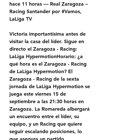
hace 11 horas — Real Zaragoza – 
Racing Santander por #Vamos, 
LaLiga TV
Victoria importantísima antes de 
visitar la casa del líder. Sigue en 
directo el Zaragoza - Racing: 
LaLiga HypermotionHorario: ¿a 
qué hora es el Zaragoza - Racing 
de LaLiga Hypermotion? El 
Zaragoza - Racing de la sexta 
jornada de LaLiga Hypermotion se 
juega este viernes 15 de 
septiembre a las 21:30 horas en 
Zaragoza. La Romareda albergará 
un encuentro entre el líder, su 
equipo, y un Racing que quiere 
seguir escalando posiciones, lo 
que asegura un partido 