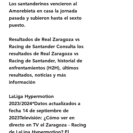
Los santanderinos vencieron al 
Amorebieta en casa la jornada 
pasada y subieron hasta el sexto 
puesto.
Resultados de Real Zaragoza vs 
Racing de Santander Consulta los 
resultados de Real Zaragoza vs 
Racing de Santander, historial de 
enfrentamientos (H2H), últimos 
resultados, noticias y más 
información
LaLiga Hypermotion 
2023/2024*Datos actualizados a 
fecha 14 de septiembre de 
2023Televisión: ¿Cómo ver en 
directo en TV el Zaragoza - Racing 
de LaLiga Hypermotion? El 